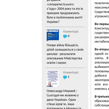
фігуранти
политиче
«cепаратистського
максима
з’їзду» 2004 року та хто їх
Существо
прикрив продовжують
угрожают,
бути в політичному житті
України?
Во-первы
Конститу
Коментарі:
существе
0
расширен
нестабиль
Попри війну більшість
Во-вторы
дітей залишається у своїх
одной из
школах - результати
элиты. В
опитування Міністерства
апеллиро
освіти і науки
выбивает
половины
Коментарі:
добился 
1
некоторо
хотя все
имелись 
Олександр Мирний :
Сьогодні ми живемо у
В-третьих
двох Українах. Одна
образов
стікає кров’ю, інша
субстанц
відпочиває в Монако та