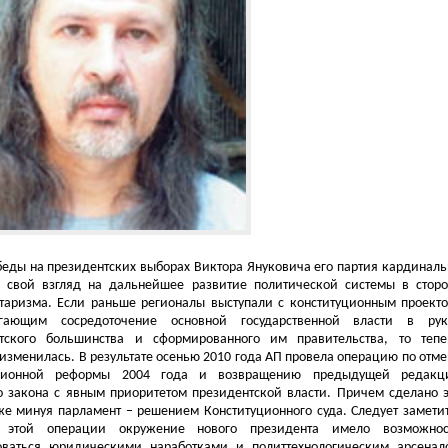
беды на президентских выборах Виктора Януковича его партия кардиналь
 свой взгляд на дальнейшее развитие политической системы в сторо
таризма. Если раньше регионалы выступали с конституционным проекто
1
30.01.2013 01:01
20.01.2024 10:20
агающим сосредоточение основной государственной власти в рук
МОЛЧАНИЕ СПЕЦСЛУЖБ ПО
ІГОР СМЕШКО ЗНОВУ ОБ
тского большинства и сформированного им правительства, то тепе
«ДЕЛУ РАЗВОЗЖАЕВА»
РОСІЙСЬКИХ
изменилась. В результате осенью 2010 года АП провела операцию по отме
РАЗРУШАЕТ ВЕРУ УКРАИНЦЕВ
ПРОПАГАНДИСТІВ ПРАВ
уционной реформы 2004 года и возвращению предыдущей редакц
В ГОСУДАРСТВО
ПРО ІСТОРІЮ УКРАЇНИ, А
о закона с явным приоритетом президентской власти. Причем сделано э
ЯК ЗОМБУЮТЬ РОСІЯН
же минуя парламент – решением Конституционного суда. Следует заметит
 этой операции окружение нового президента имело возможнос
оваться юридическими наработками и политтехнологическим арсенал