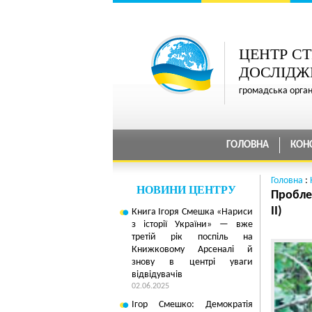
ЦЕНТР СТ
ДОСЛІДЖ
громадська орга
ГОЛОВНА
КОН
Головна
:
НОВИНИ ЦЕНТРУ
Пробле
II)
Книга Ігоря Смешка «Нариси
з історії України» — вже
третій рік поспіль на
Книжковому Арсеналі й
знову в центрі уваги
відвідувачів
02.06.2025
Ігор Смешко: Демократія