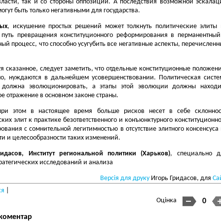
власти, так и со стороны оппозиции. А последствия возможной эскалац
огут быть только негативными для государства.
тых
, искушение простых решений может толкнуть политические элиты 
 путь превращения конституционного реформирования в перманентный
ый процесс, что способно усугубить все негативные аспекты, перечислен
я сказанное, следует заметить, что отдельные конституционные положени
но, нуждаются в дальнейшем усовершенствовании. Политическая систе
 должна эволюционировать, а этапы этой эволюции должны находи
е отражение в основном законе страны.
ри этом в настоящее время больше рисков несет в себе склоннос
ких элит к практике безответственного и конъюнктурного конституционно
ования с сомнительной легитимностью в отсутствие элитного консенсуса 
ти и целесообразности таких изменений.
идасов, Институт региональной политики (Харьков)
, специально д
ратегических исследований и анализа
Версія для друку
Игорь Гридасов, для
Са
ся
|
Оцінка
0
коментар