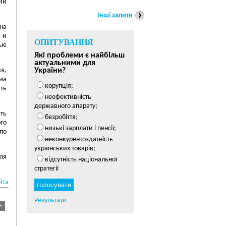
ии
Інші запити
на
 и
ОПИТУВАННЯ
ные
Які проблеми є найбільш
актуальними для
я,
України?
ма
корупція;
ть
неефективність
державного апарату;
ть
безробіття;
го
низькі зарплати і пенсії;
по
неконкурентоздатність
українських товарів;
ля
відсутність національної
стратегії
йта
Результати