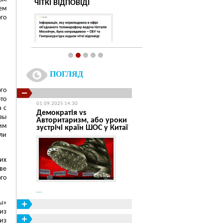
ЧІТКІ ВІДПОВІДІ
ем
го
Інтерв'ю газеті "Висо
листопад 2017 рік
...
дня
ПОГЛЯД
го
...
то
01.09.2025 14:30
 с
Демократія vs
зы
Авторитаризм, або уроки
им
зустрічі країн ШОС у Китаї
ли
их
иве
го
...
ы»
из
из