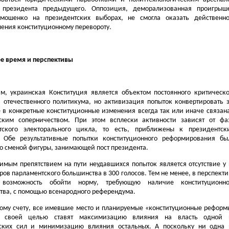
 президента предыдущего. Оппозиция, деморализованная проигрыш
ошенко на президентских выборах, не смогла оказать действенно
ления конституционному перевороту.
Замалчивание руководством СБУ
Передачу, яка вийшла 29 гру
ситуации по «делу Леонида
року на Першому російському
Развожаева» разрушает веру
е время и перспективы
телеканалі, кремлівські
украинских граждан в органы
пропагандисти готували
государственной власти
заздалегідь
...
собственной страны.
...
м, украинская Конституция является объектом постоянного критическо
 отечественного политикума, но активизация попыток конвертировать э
 в конкретные конституционные изменения всегда так или иначе связана
ским соперничеством. При этом всплески активности зависят от фа
тского электорального цикла, то есть, приближены к президентск
 Обе результативные попытки конституционного реформирования бы
со сменой фигуры, занимающей пост президента.
имым препятствием на пути неудавшихся попыток является отсутствие у 
ов парламентского большинства в 300 голосов. Тем не менее, в перспект
я возможность обойти норму, требующую наличие конституционно
тва, с помощью всенародного референдума.
ому счету, все имевшие место и планируемые «конституционные реформ
й своей целью ставят максимизацию влияния на власть одной 
ских сил и минимизацию влияния остальных. А поскольку ни одна 