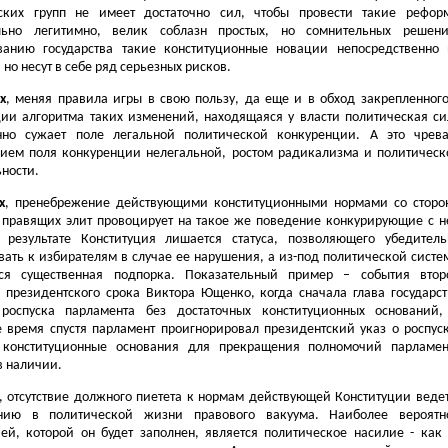
ских групп не имеет достаточно сил, чтобы провести такие рефор
льно легитимно, велик соблазн простых, но сомнительных решени
ванию государства такие конституционные новации непосредственно 
 но несут в себе ряд серьезных рисков.
х
, меняя правила игры в свою пользу, да еще и в обход закрепленного
ции алгоритма таких изменений, находящаяся у власти политическая си
нно сужает поле легальной политической конкуренции. А это чрева
ием поля конкуренции нелегальной, ростом радикализма и политическ
ности.
х
, пренебрежение действующими конституционными нормами со сторо
 правящих элит провоцирует на такое же поведение конкурирующие с н
 результате Конституция лишается статуса, позволяющего убедитель
вать к избирателям в случае ее нарушения, а из-под политической систе
ся существенная подпорка. Показательный пример – события втор
 президентского срока Виктора Ющенко, когда сначала глава государст
роспуска парламента без достаточных конституционных оснований,
е время спустя парламент проигнорировал президентский указ о роспуск
 конституционные основания для прекращения полномочий парламен
в наличии.
, отсутствие должного пиетета к нормам действующей Конституции ведет
анию в политической жизни правового вакуума. Наиболее вероятн
ией, которой он будет заполнен, является политическое насилие - как 