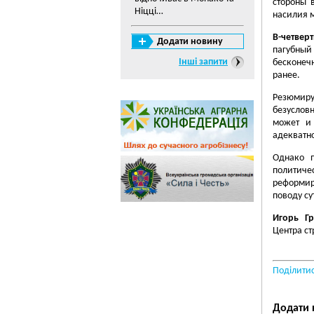
стороны 
Ніцці…
насилия м
В-четвер
Додати новину
пагубный
Інші запити
бесконечн
ранее.
Резюмиру
безуслов
может и
адекватно
Однако п
политичес
реформир
поводу су
Игорь Гр
Центра ст
Поділити
Додати 