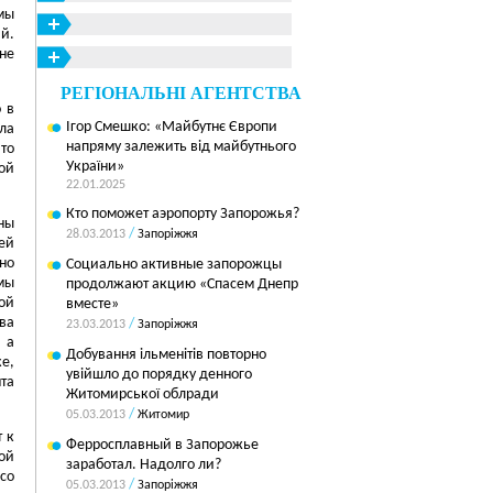
мы
й.
не
РЕГІОНАЛЬНІ АГЕНТСТВА
 в
Ігор Смешко: «Майбутнє Європи
ла
напряму залежить від майбутнього
то
України»
ой
22.01.2025
Кто поможет аэропорту Запорожья?
ны
/
28.03.2013
Запоріжжя
ей
но
Социально активные запорожцы
мы
продолжают акцию «Спасем Днепр
ой
вместе»
ва
/
23.03.2013
Запоріжжя
 а
Добування ільменітів повторно
е,
увійшло до порядку денного
та
Житомирської облради
/
05.03.2013
Житомир
 к
Ферросплавный в Запорожье
ой
заработал. Надолго ли?
со
/
05.03.2013
Запоріжжя