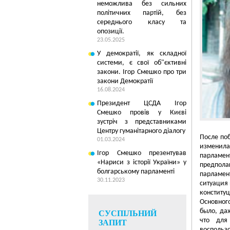
неможлива без сильних
політичних партій, без
середнього класу та
опозиції.
23.05.2025
У демократії, як складної
системи, є свої об"єктивні
закони. Ігор Смешко про три
закони Демократії
16.08.2024
Президент ЦСДА Ігор
Смешко провів у Києві
зустріч з представниками
Центру гуманітарного діалогу
После по
01.03.2024
изменила
Ігор Смешко презентував
парламен
5
«Нариси з історії України» у
предпол
болгарському парламенті
парламен
30.11.2023
ситуация 
констит
Основног
было, да
СУСПІЛЬНИЙ
что для
ЗАПИТ
воспольз