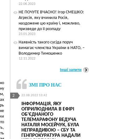
22.06.2023
НЕ ПОЧУТЕ ВЧАСНО! Ігор СМЕШКО:
Агресія, яку вчинила Росія,
наздожене цю країну і, можливо,
призведе до її розпаду
23.01.2023
Наявність такого сусіда поруч
вимагає членства України в НАТО, –
Володимир Тимошенко
12.11.2022
Інші запити
но
ЗМІ ПРО НАС
ну
м,
2
3
22.08.2022 13:42
16.11.2017 01:08
ах
УРИВ
ІНФОРМАЦІЯ, ЯКУ
ІГОР СМЕШКО: «
рь
ОПРИЛЮДНИЛА В ЕФІРІ
ЯДЕРНУ ЗБРОЮ, У
не
ДОЮ
ОБ’ЄДНАНОГО
ДОВЕЛА, ЩО БУЛ
ии
БО
ТЕЛЕМАРАФОНУ ВЕДУЧА
РОМАНТИКОМ ЄВ
то
НАТАЛІЯ МОСЕЙЧУК, БУЛА
ь,
НЕПРАВДИВОЮ – СБУ ТА
ть
ГЕНПРОКУРАТУРА НАДАЛИ
ом