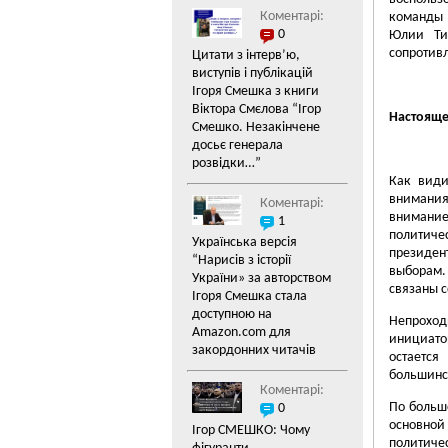
Коментарі:
команды
0
Юлии Тим
сопротив
Цитати з інтерв’ю,
виступів і публікацій
Ігоря Смешка з книги
Віктора Смєлова “Ігор
Настояще
Смешко. Незакінчене
досьє генерала
розвідки…”
Как види
внимания
Коментарі:
внимание
1
политиче
Українська версія
президен
“Нарисів з історії
выборам.
України» за авторством
связаны 
Ігоря Смешка стала
доступною на
Непроход
Amazon.com для
инициатор
закордонних читачів
остаетс
большинс
Коментарі:
По больш
0
основно
Ігор СМЕШКО: Чому
политиче