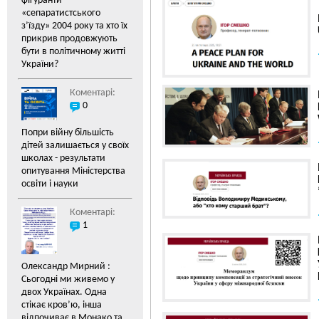
фігуранти
«cепаратистського
з’їзду» 2004 року та хто їх
прикрив продовжують
бути в політичному житті
України?
Коментарі:
0
Попри війну більшість
дітей залишається у своїх
школах - результати
опитування Міністерства
освіти і науки
Коментарі:
1
Олександр Мирний :
Сьогодні ми живемо у
двох Українах. Одна
стікає кров’ю, інша
відпочиває в Монако та