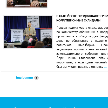
В НЬЮ-ЙОРКЕ ПРОДОЛЖАЮТ ГРЕМ
КОРРУПЦИОННЫЕ СКАНДАЛЫ
Первая неделя марта оказалась р
по количеству обвинений в корр
прокуратура возбудила два феде
дела по обвинению в подкупе
политиков Нью-Йорка. Проку
выдвинула против члена нижней
законодательного собрания шта
Йорк Эрика Стивенсона обвин
коррупции, а еще один местный 
был вынужден подать в отставку
...
Інші запити