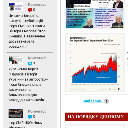
Коментарі:
0
Цитати з інтерв’ю,
виступів і публікацій
Замалчивание руководс
Ігоря Смешка з книги
ситуации по «делу Лео
Віктора Смєлова “Ігор
Развожаева» разрушает
Смешко. Незакінчене
украинских граждан в 
досьє генерала
государственной власти
розвідки…”
собственной страны.
...
Коментарі:
1
Українська версія
“Нарисів з історії
України» за авторством
Ігоря Смешка стала
доступною на
Amazon.com для
закордонних читачів
Інші запити
Коментарі:
НА ПОРЯДКУ ДЕННОМУ
0
Ігор СМЕШКО: Чому