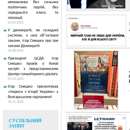
неможлива без сильних
політичних партій, без
середнього класу та
опозиції.
23.05.2025
У демократії, як складної
системи, є свої об"єктивні
закони. Ігор Смешко про три
закони Демократії
16.08.2024
Президент ЦСДА Ігор
Смешко провів у Києві
зустріч з представниками
Центру гуманітарного діалогу
01.03.2024
Ігор Смешко презентував
5
30.01.2013 01:01
.
«Нариси з історії України» у
болгарському парламенті
МОЛЧАНИЕ СПЕЦСЛ
«ДЕЛУ РАЗВОЗЖАЕ
30.11.2023
РАЗРУШАЕТ ВЕРУ У
В ГОСУДАРСТВО
СУСПІЛЬНИЙ
ЗАПИТ