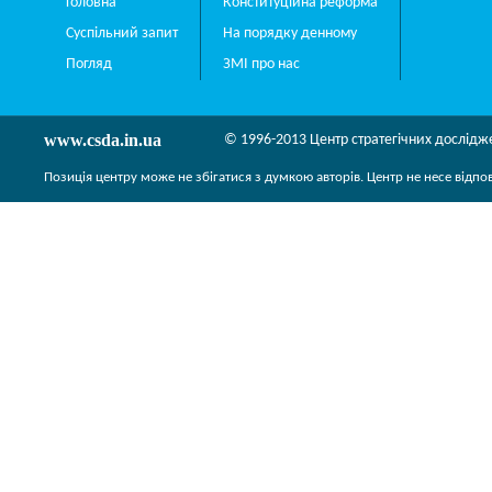
Головна
Конституційна реформа
Суспільний запит
На порядку денному
Погляд
ЗМІ про нас
www.csda.in.ua
© 1996-2013 Центр стратегічних дослідж
Позиція центру може не збігатися з думкою авторів. Центр не несе відпо