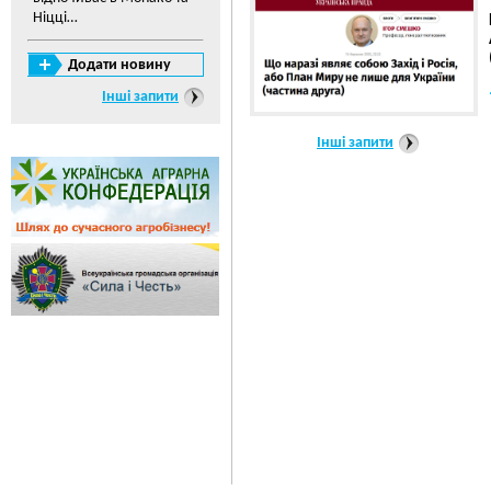
Ніцці…
Додати новину
Інші запити
Інші запити