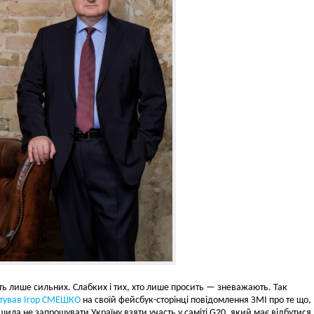
1
30.01.2013 01:01
20.01.2024 10:20
МОЛЧАНИЕ СПЕЦСЛУЖБ ПО
ІГОР СМЕШКО ЗНОВУ ОБ
«ДЕЛУ РАЗВОЗЖАЕВА»
РОСІЙСЬКИХ
РАЗРУШАЕТ ВЕРУ УКРАИНЦЕВ
ПРОПАГАНДИСТІВ ПРАВ
В ГОСУДАРСТВО
ПРО ІСТОРІЮ УКРАЇНИ, А
ЯК ЗОМБУЮТЬ РОСІЯН
 лише сильних. Слабких і тих, хто лише просить — зневажають. Так
тував
Ігор СМЕШКО
на своїй фейсбук-сторінці повідомлення ЗМІ про те що,
ішила не запрошувати Україну взяти участь у саміті G20, який має відбутися 