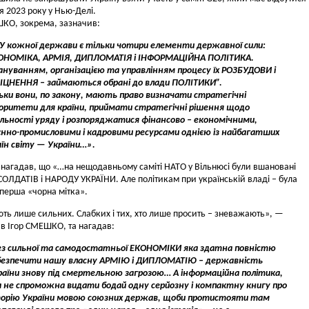
я 2023 року у Нью-Делі.
ШКО, зокрема, зазначив:
У кожної держави є тільки чотири елементи державної сили:
Замалчивание руководством СБУ
ОНОМІКА, АРМІЯ, ДИПЛОМАТІЯ і ІНФОРМАЦІЙНА ПОЛІТИКА.
Передачу, яка вийшла 29 гру
ситуации по «делу Леонида
ануванням, організацією та управлінням процесу їх РОЗБУДОВИ і
року на Першому російському
Развожаева» разрушает веру
ІЦНЕННЯ – займаються обрані до влади ПОЛІТИКИ”.
телеканалі, кремлівські
украинских граждан в органы
льки вони, по закону, мають право визначати стратегічні
пропагандисти готували
государственной власти
іоритети для країни, приймати стратегічні рішення щодо
заздалегідь
...
собственной страны.
...
яльності уряду і розпоряджатися фінансово – економічними,
єнно-промисловими і кадровими ресурсами однією із найбагатших
аїн світу — України…».
 нагадав, що «…на нещодавньому саміті НАТО у Вільнюсі були вшановані
ОЛДАТІВ і НАРОДУ УКРАЇНИ. Але політикам при українській владі – була
перша «чорна мітка».
ь лише сильних. Слабких і тих, хто лише просить – зневажають», —
в Ігор СМЕШКО, та нагадав:
ез сильної та самодостатньої ЕКОНОМІКИ яка здатна повністю
безпечити нашу власну АРМІЮ і ДИПЛОМАТІЮ – державність
раїни знову під смертельною загрозою… А інформаційна політика,
а не спроможна видати бодай одну серйозну і компактну книгу про
торію України мовою союзних держав, щоби протистояти там