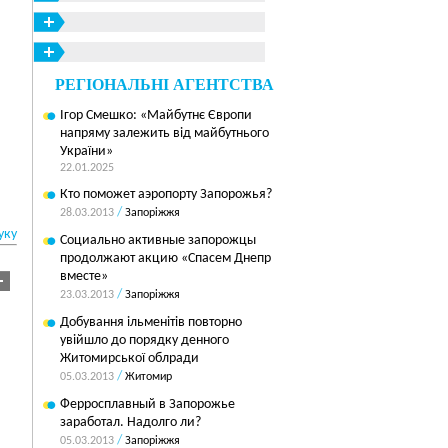
РЕГІОНАЛЬНІ АГЕНТСТВА
Ігор Смешко: «Майбутнє Європи
напряму залежить від майбутнього
України»
22.01.2025
Кто поможет аэропорту Запорожья?
/
28.03.2013
Запоріжжя
уку
Социально активные запорожцы
продолжают акцию «Спасем Днепр
вместе»
/
23.03.2013
Запоріжжя
Добування ільменітів повторно
увійшло до порядку денного
Житомирської облради
/
05.03.2013
Житомир
Ферросплавный в Запорожье
заработал. Надолго ли?
/
05.03.2013
Запоріжжя