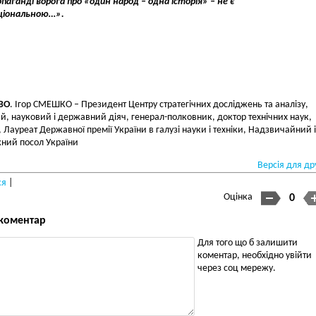
паганді ворога про «один народ – одна історія» – не є
ціональною…».
ВО
. Ігор СМЕШКО – Президент Центру стратегічних досліджень та аналізу,
й, науковий і державний діяч, генерал-полковник, доктор технічних наук,
 Лауреат Державної премії України в галузі науки і техніки, Надзвичайний і
ний посол України
Версія для др
ся
|
Оцінка
0
коментар
Для того що б залишити
коментар, необхідно увійти
через соц мережу.