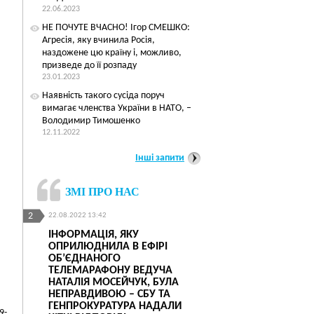
22.06.2023
НЕ ПОЧУТЕ ВЧАСНО! Ігор СМЕШКО:
Агресія, яку вчинила Росія,
наздожене цю країну і, можливо,
призведе до її розпаду
23.01.2023
Наявність такого сусіда поруч
вимагає членства України в НАТО, –
Володимир Тимошенко
12.11.2022
Інші запити
ЗМІ ПРО НАС
2
3
22.08.2022 13:42
16.11.2017 01:08
УРИВ
ІНФОРМАЦІЯ, ЯКУ
ІГОР СМЕШКО: «
ОПРИЛЮДНИЛА В ЕФІРІ
ЯДЕРНУ ЗБРОЮ, У
ДОЮ
ОБ’ЄДНАНОГО
ДОВЕЛА, ЩО БУЛ
БО
ТЕЛЕМАРАФОНУ ВЕДУЧА
РОМАНТИКОМ ЄВ
НАТАЛІЯ МОСЕЙЧУК, БУЛА
НЕПРАВДИВОЮ – СБУ ТА
ГЕНПРОКУРАТУРА НАДАЛИ
9-