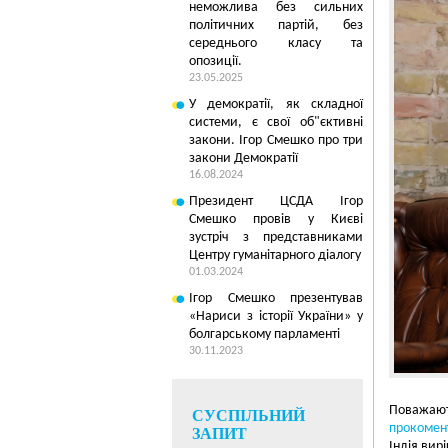
неможлива без сильних
політичних партій, без
середнього класу та
опозиції.
23.05.2025
У демократії, як складної
системи, є свої об"єктивні
закони. Ігор Смешко про три
закони Демократії
16.08.2024
Президент ЦСДА Ігор
Смешко провів у Києві
зустріч з представниками
Центру гуманітарного діалогу
01.03.2024
Ігор Смешко презентував
5
«Нариси з історії України» у
болгарському парламенті
30.11.2023
Поважають
СУСПІЛЬНИЙ
прокомен
ЗАПИТ
Індія вир