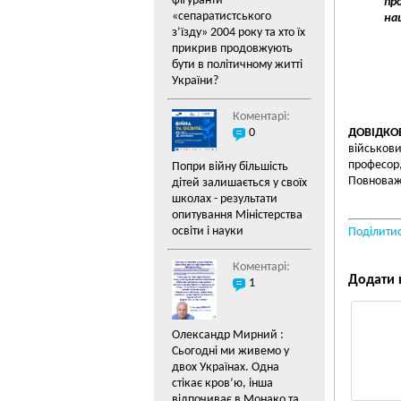
фігуранти
про
«cепаратистського
на
з’їзду» 2004 року та хто їх
прикрив продовжують
бути в політичному житті
України?
Коментарі:
0
ДОВІДКО
військови
професор,
Попри війну більшість
Повноваж
дітей залишається у своїх
школах - результати
опитування Міністерства
освіти і науки
Поділити
Коментарі:
Додати 
1
Олександр Мирний :
Сьогодні ми живемо у
двох Українах. Одна
стікає кров’ю, інша
відпочиває в Монако та