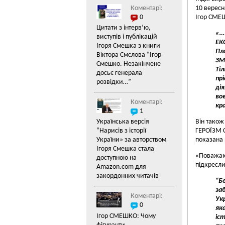
Коментарі:
10 вересн
0
Ігор СМЕ
Цитати з інтерв’ю,
«…
виступів і публікацій
ЕК
Ігоря Смешка з книги
Пл
Віктора Смєлова “Ігор
ЗМ
Смешко. Незакінчене
Ті
досьє генерала
пр
розвідки…”
ді
во
Коментарі:
кр
1
Українська версія
Він також
“Нарисів з історії
ГЕРОЇЗМ С
України» за авторством
показана 
Ігоря Смешка стала
«Поважают
доступною на
підкресли
Amazon.com для
закордонних читачів
“Б
за
Коментарі:
Ук
0
як
Ігор СМЕШКО: Чому
іс