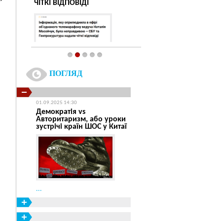
ЧІТКІ ВІДПОВІДІ
Інтерв'ю газеті "Висо
листопад 2017 рік
...
дня
ПОГЛЯД
...
01.09.2025 14:30
Демократія vs
Авторитаризм, або уроки
зустрічі країн ШОС у Китаї
...