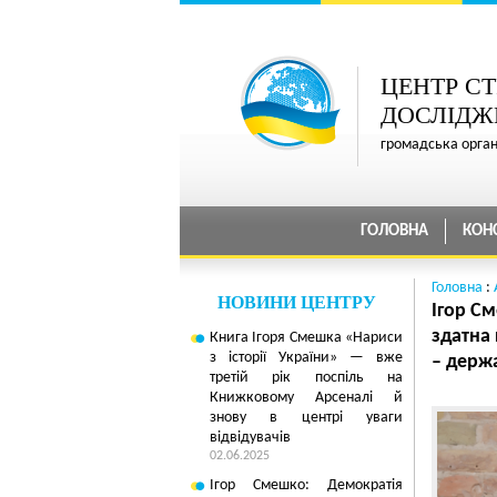
ЦЕНТР СТ
ДОСЛІДЖ
громадська орга
ГОЛОВНА
КОН
Головна
:
НОВИНИ ЦЕНТРУ
Ігор С
здатна
Книга Ігоря Смешка «Нариси
з історії України» — вже
– держ
третій рік поспіль на
Книжковому Арсеналі й
знову в центрі уваги
відвідувачів
02.06.2025
Ігор Смешко: Демократія