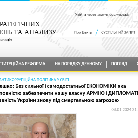
Увійти через акаунт соцмережі:
РАТЕГІЧНИХ
ЕНЬ ТА АНАЛИЗУ
Про Центр
СУСПІЛЬНИЙ ЗАПИТ
низація
СТИТУЦІЙНА РЕФОРМА
НА ПОРЯДКУ ДЕННОМУ
ПОГЛЯД
АНТИКОРРУПЦІЙНА ПОЛІТИКА У СВІТІ
мешко: Без сильної і самодостатньої ЕКОНОМІКИ яка
 повністю забезпечити нашу власну АРМІЮ і ДИПЛОМАТ
авність України знову під смертельною загрозою
08.01.2024 21