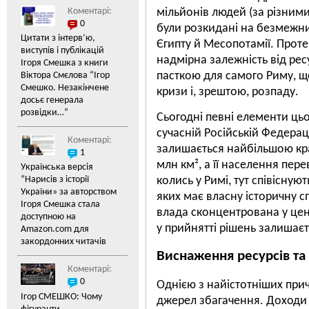
мільйонів людей (за різними 
Коментарі:
0
були розкидані на безмежних
Цитати з інтерв’ю,
Єгипту й Месопотамії. Проте
виступів і публікацій
Замалчивание руководс
надмірна залежність від рес
Ігоря Смешка з книги
ситуации по «делу Лео
пасткою для самого Риму, щ
Віктора Смєлова “Ігор
Развожаева» разрушает
Смешко. Незакінчене
кризи і, зрештою, розпаду.
украинских граждан в 
досьє генерала
государственной власти
розвідки…”
Сьогодні певні елементи цьо
собственной страны.
...
сучасній Російській Федерац
Коментарі:
залишається найбільшою кр
1
млн км², а її населення пере
Українська версія
колись у Римі, тут співіснуют
“Нарисів з історії
України» за авторством
яких має власну історичну с
Ігоря Смешка стала
влада сконцентрована у цент
доступною на
у прийнятті рішень залиша
Amazon.com для
закордонних читачів
Виснаження ресурсів та
Коментарі:
0
Однією з найістотніших при
Ігор СМЕШКО: Чому
джерел збагачення. Доходи