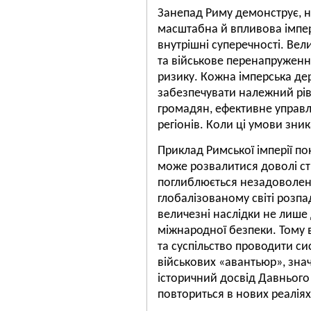
Занепад Риму демонструє, н
масштабна й впливова імпер
внутрішні суперечності. Вел
та військове перенапруженн
ризику. Кожна імперська де
забезпечувати належний рів
громадян, ефективне управл
регіонів. Коли ці умови зни
Приклад Римської імперії по
може розвалитися доволі ст
поглиблюється незадоволен
глобалізованому світі розпад
величезні наслідки не лише 
міжнародної безпеки. Тому в
та суспільство проводити си
військових «авантьюр», зна
історичний досвід Давньог
повториться в нових реаліях