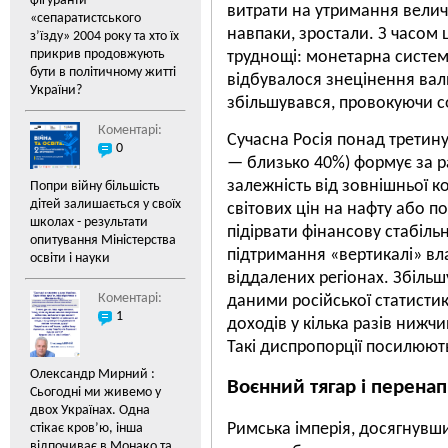
фігуранти
витрати на утримання велич
«cепаратистського
навпаки, зростали. З часом 
з’їзду» 2004 року та хто їх
прикрив продовжують
труднощі: монетарна систе
бути в політичному житті
відбувалося знецінення валю
України?
збільшувався, провокуючи 
Коментарі:
Сучасна Росія понад третин
0
— близько 40%) формує за ра
залежність від зовнішньої к
Попри війну більшість
дітей залишається у своїх
світових цін на нафту або 
школах - результати
підірвати фінансову стабільн
опитування Міністерства
підтримання «вертикалі» вл
освіти і науки
віддалених регіонах. Збільшу
Коментарі:
даними російської статистики
1
доходів у кілька разів нижчи
Такі диспропорції посилюют
Олександр Мирний :
Воєнний тягар і перена
Сьогодні ми живемо у
двох Українах. Одна
Римська імперія, досягнувши 
стікає кров’ю, інша
відпочиває в Монако та