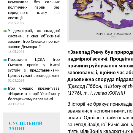
неможлива без сильних
політичних партій, без
середнього класу та
опозиції.
23.05.2025
У демократії, як складної
системи, є свої об"єктивні
закони. Ігор Смешко про три
закони Демократії
«Занепад Риму був природ
16.08.2024
надмірної величі. Процвіт
Президент ЦСДА Ігор
Смешко провів у Києві
причини руйнування множи
зустріч з представниками
завоювань; і, щойно час аб
Центру гуманітарного діалогу
дивовижна споруда піддалас
01.03.2024
(Едвард Гіббон, «History of t
Ігор Смешко презентував
5
30.01.2013 01:01
(1776), т. I, глава XXXVIII)
«Нариси з історії України» у
болгарському парламенті
МОЛЧАНИЕ СПЕЦСЛ
В історії не бракує прикладі
«ДЕЛУ РАЗВОЗЖАЕ
30.11.2023
РАЗРУШАЕТ ВЕРУ У
вважалися непохитними, пос
В ГОСУДАРСТВО
вплив. Однією з найяскраві
СУСПІЛЬНИЙ
занепад Західної Римської 
ЗАПИТ
п’ять мільйонів квадратних 