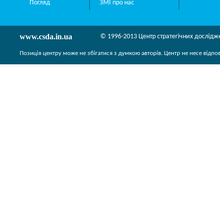
Погляд
ЗМІ про нас
www.csda.in.ua
© 1996-2013 Центр стратегічних дослідж
Позиція центру може не збігатися з думкою авторів. Центр не несе відпо