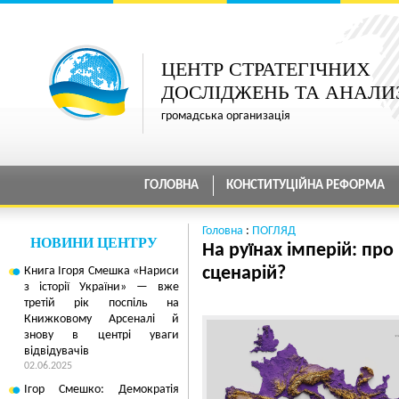
ЦЕНТР СТРАТЕГІЧНИХ
ДОСЛІДЖЕНЬ ТА АНАЛИ
громадська организація
ГОЛОВНА
КОНСТИТУЦІЙНА РЕФОРМА
Головна
:
ПОГЛЯД
НОВИНИ ЦЕНТРУ
На руїнах імперій: п
Книга Ігоря Смешка «Нариси
сценарій?
з історії України» — вже
третій рік поспіль на
Книжковому Арсеналі й
знову в центрі уваги
відвідувачів
02.06.2025
Ігор Смешко: Демократія