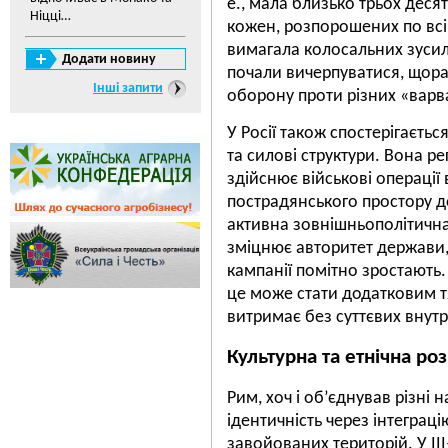
е., мала близько трьох десятк
Ніцці…
кожен, розпорошених по всій
вимагала колосальних зусиль
Додати новину
почали вичерпуватися, щора
Інші запити
оборону проти різних «варв
У Росії також спостерігаєть
та силові структури. Вона ре
здійснює військові операції 
пострадянського простору д
активна зовнішньополітична 
зміцнює авторитет держави,
кампанії помітно зростають.
це може стати додатковим т
витримає без суттєвих внутр
Культурна та етнічна роз
Рим, хоч і об’єднував різні
ідентичність через інтеграцію
завойованих територій. У II