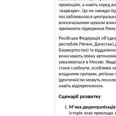
провінціях, а навіть серед в
«варвари». Це не завжди пі
послаблювалася центральна 
воєначальники шукали власн
припинити підкорення Риму
Російська Федерація об’єдну
республік (Чечня, Дагестан) 
Башкортостан) та віддалених
вони мають певну автономію
ухвалюються в Москві. Якщо
стане слабнути, особливо з
владними групами, регіони
ідентичністю можуть посилю
навіть відокремлення.
Сценарії розвитку
М’яка децентралізація
Історія знає приклади,