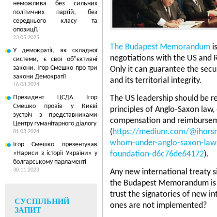
неможлива без сильних
політичних партій, без
середнього класу та
опозиції.
23.05.2025
The Budapest Memorandum
i
У демократії, як складної
negotiations with the US and Rus
системи, є свої об"єктивні
закони. Ігор Смешко про три
Only it can guarantee the secur
закони Демократії
and its territorial integrity.
16.08.2024
Президент ЦСДА Ігор
The US leadership should be r
Смешко провів у Києві
principles of Anglo-Saxon law, 
зустріч з представниками
compensation and reimburse
Центру гуманітарного діалогу
(
https://medium.com/@ihors
01.03.2024
whom-under-anglo-saxon-law-t
Ігор Смешко презентував
5
30.01.2013 01:01
«Нариси з історії України» у
foundation-d6c76de64172
).
болгарському парламенті
МОЛЧАНИЕ СПЕЦСЛ
«ДЕЛУ РАЗВОЗЖАЕ
30.11.2023
Any new international treaty 
РАЗРУШАЕТ ВЕРУ У
the Budapest Memorandum is a
В ГОСУДАРСТВО
trust the signatories of new in
СУСПІЛЬНИЙ
ones are not implemented?
ЗАПИТ