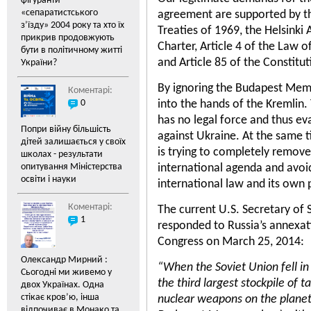
фігуранти
«cепаратистського
agreement are supported by t
з’їзду» 2004 року та хто їх
Treaties of 1969, the Helsinki
прикрив продовжують
Charter, Article 4 of the Law 
бути в політичному житті
and Article 85 of the Constitu
України?
By ignoring the Budapest Memo
Коментарі:
0
into the hands of the Kremlin
has no legal force and thus eva
Попри війну більшість
against Ukraine. At the same t
дітей залишається у своїх
is trying to completely remo
школах - результати
опитування Міністерства
international agenda and avoid 
освіти і науки
international law and its own
Коментарі:
The current U.S. Secretary of S
1
responded to Russia’s annexati
Congress on March 25, 2014:
Олександр Мирний :
“When the Soviet Union fell in
Сьогодні ми живемо у
the third largest stockpile of 
двох Українах. Одна
стікає кров’ю, інша
nuclear weapons on the planet
відпочиває в Монако та