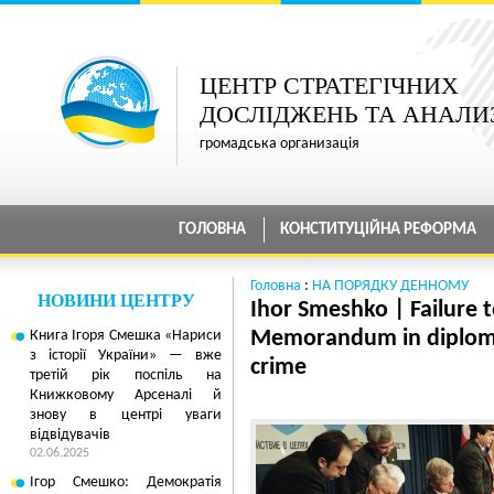
ЦЕНТР СТРАТЕГІЧНИХ
ДОСЛІДЖЕНЬ ТА АНАЛИ
громадська организація
ГОЛОВНА
КОНСТИТУЦІЙНА РЕФОРМА
Головна
:
НА ПОРЯДКУ ДЕННОМУ
НОВИНИ ЦЕНТРУ
Ihor Smeshko | Failure 
Книга Ігоря Смешка «Нариси
Memorandum in diplomac
з історії України» — вже
crime
третій рік поспіль на
Книжковому Арсеналі й
знову в центрі уваги
відвідувачів
02.06.2025
Ігор Смешко: Демократія