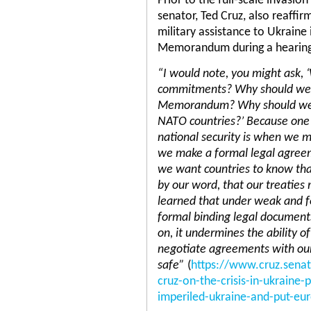
Prior to the full-scale invasio
senator, Ted Cruz, also reaff
military assistance to Ukrain
Memorandum during a hearing 
“I would note, you might ask,
commitments? Why should we 
Memorandum? Why should we h
NATO countries?’ Because one
national security is when we 
we make a formal legal agree
we want countries to know tha
by our word, that our treaties
learned that under weak and fe
formal binding legal documents
on, it undermines the ability o
negotiate agreements with our
safe”
(
https://www.cruz.sena
cruz-on-the-crisis-in-ukraine
imperiled-ukraine-and-put-eu