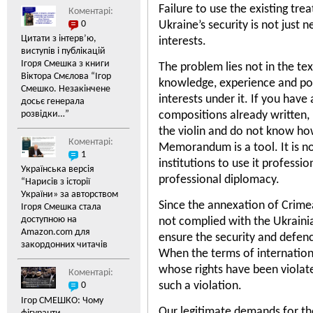
Failure to use the existing tre
Коментарі:
0
Ukraine’s security is not just 
Цитати з інтерв’ю,
interests.
виступів і публікацій
Замалчивание руководс
Ігоря Смешка з книги
The problem lies not in the text
ситуации по «делу Лео
Віктора Смєлова “Ігор
Развожаева» разрушает
knowledge, experience and poli
Смешко. Незакінчене
украинских граждан в 
interests under it. If you have
досьє генерала
государственной власти
розвідки…”
compositions already written, i
собственной страны.
...
the violin and do not know ho
Коментарі:
Memorandum is a tool. It is no
1
institutions to use it professio
Українська версія
professional diplomacy.
“Нарисів з історії
України» за авторством
Since the annexation of Crimea
Ігоря Смешка стала
доступною на
not complied with the Ukrainia
Amazon.com для
ensure the security and defen
закордонних читачів
When the terms of international
whose rights have been violate
Коментарі:
such a violation.
0
Ігор СМЕШКО: Чому
Our legitimate demands for th