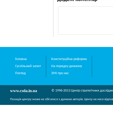
Головна
Конституційна реформа
Суспільний запит
На порядку денному
Погляд
ЗМІ про нас
www.csda.in.ua
© 1996-2013 Центр стратегічних дослідж
Позиція центру може не збігатися з думкою авторів. Центр не несе відпо