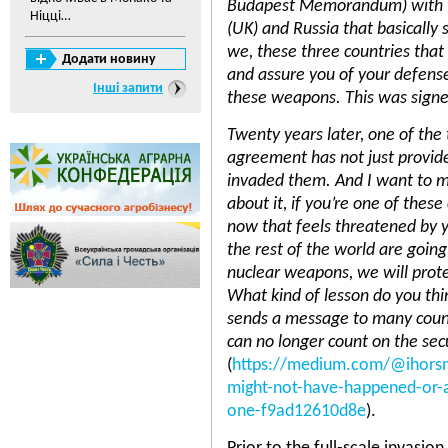
Budapest Memorandum) with t
Ніцці…
(UK) and Russia that basically 
we, these three countries that 
Додати новину
and assure you of your defense
Інші запити
these weapons. This was signe
Twenty years later, one of the 
agreement has not just provide
invaded them. And I want to ma
about it, if you’re one of thes
now that feels threatened by 
the rest of the world are going
nuclear weapons, we will prote
What kind of lesson do you thin
sends a message to many coun
can no longer count on the se
(
https://medium.com/@ihorsme
might-not-have-happened-or-a
one-f9ad12610d8e
).